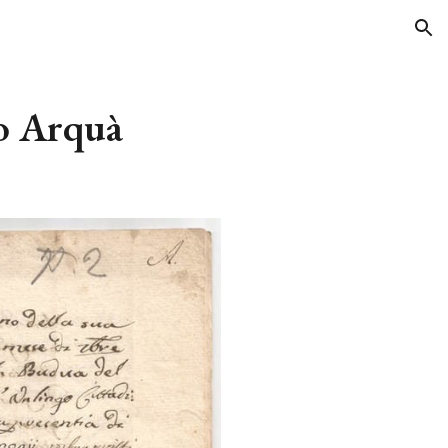
ion
o Arquà